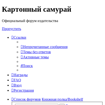
Картонный самурай
Регистрация
Официальный форум издательства
Пропустить
Ссылки
Непрочитанные сообщения
Темы без ответов
Активные темы
Поиск
Награды
FAQ
Вход
Р
е
г
и
с
т
р
а
ц
и
я
Список форумов
Книжная полка/Bookshelf