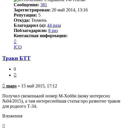
Сообщения:
381
Зарегистрирован:
20 май 2014, 13:16
Репутация:
5
Откуда:
Тюмень
Благодарил (а):
44 раза
Поблагодарили:
8 раз
Контактная информация:
Контактная
информация
ICQ
пользователя
maps
Траки БТТ
0
Цитата
Непрочитанное
maps
»
15 май 2015, 17:12
сообщение
Получил свеженький номер М-Хобби (кому интересно
№04/2015), а там интереснейшая статья про развитие траков
для родного Т-34.
Вложения
Вернуться