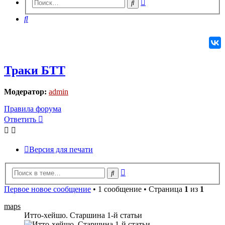
Расширенный
Поиск
поиск
Поиск
Траки БТТ
Модератор:
admin
Правила форума
Ответить
О
т
в
е
т
и
т
ь
Версия для печати
Расширенный
Поиск
поиск
Первое новое сообщение
• 1 сообщение • Страница
1
из
1
maps
Итто-хейшо. Старшина 1-й статьи