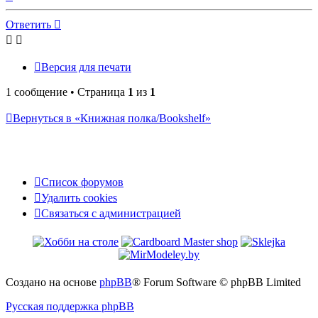
к
началу
Ответить
О
т
в
е
т
и
т
ь
Версия для печати
1 сообщение • Страница
1
из
1
Вернуться в «Книжная полка/Bookshelf»
Список форумов
Удалить cookies
Связаться
С
в
я
з
а
т
ь
с
я
с
а
д
м
и
н
и
с
т
р
а
ц
и
е
й
с
администрацией
Создано на основе
phpBB
® Forum Software © phpBB Limited
Русская поддержка phpBB