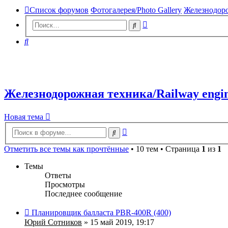
Список форумов
Фотогалерея/Photo Gallery
Железнодоро
Расширенный
Поиск
поиск
Поиск
Железнодорожная техника/Railway engin
Новая
Н
о
в
а
я
т
е
м
а
тема
Расширенный
Поиск
поиск
Отметить все темы как прочтённые
• 10 тем • Страница
1
из
1
Темы
Ответы
Просмотры
Последнее сообщение
Планировщик балласта PBR-400R (400)
Юрий Сотников
» 15 май 2019, 19:17