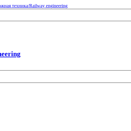
жная техника/Railway engineering
eering