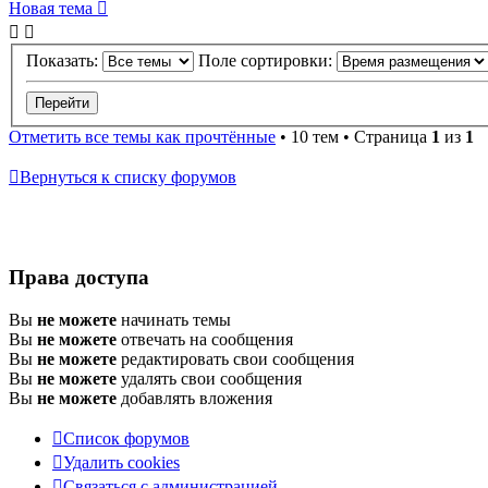
Новая
Н
о
в
а
я
т
е
м
а
тема
Показать:
Поле сортировки:
Отметить все темы как прочтённые
• 10 тем • Страница
1
из
1
Вернуться к списку форумов
Права доступа
Вы
не можете
начинать темы
Вы
не можете
отвечать на сообщения
Вы
не можете
редактировать свои сообщения
Вы
не можете
удалять свои сообщения
Вы
не можете
добавлять вложения
Список форумов
Удалить cookies
Связаться
С
в
я
з
а
т
ь
с
я
с
а
д
м
и
н
и
с
т
р
а
ц
и
е
й