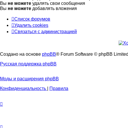
Вы
не можете
удалять свои сообщения
Вы
не можете
добавлять вложения
Список форумов
Удалить cookies
Связаться
С
в
я
з
а
т
ь
с
я
с
а
д
м
и
н
и
с
т
р
а
ц
и
е
й
с
администрацией
Создано на основе
phpBB
® Forum Software © phpBB Limite
Русская поддержка phpBB
Моды и расширения phpBB
Конфиденциальность
|
Правила