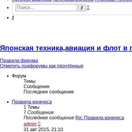
Расширенный
Поиск
поиск
Поиск
Японская техника,авиация и флот в п
Правила форума
Отметить подфорумы как прочтённые
Форум
Темы
Сообщения
Последнее сообщение
Правила конкурса
1
Темы
7
Сообщения
Последнее сообщение
Re: Правила конкурса
Перейти
admin
к
31 авг 2015, 21:10