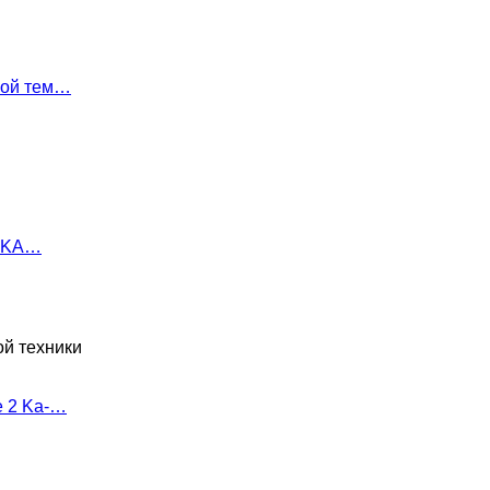
ной тем…
i KA…
ой техники
e 2 Ka-…