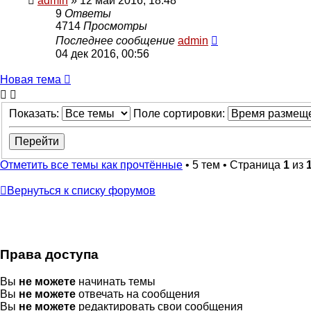
admin
» 12 май 2016, 18:48
9
Ответы
4714
Просмотры
Последнее сообщение
admin
04 дек 2016, 00:56
Новая
Н
о
в
а
я
т
е
м
а
тема
Показать:
Поле сортировки:
Отметить все темы как прочтённые
• 5 тем • Страница
1
из
Вернуться к списку форумов
Права доступа
Вы
не можете
начинать темы
Вы
не можете
отвечать на сообщения
Вы
не можете
редактировать свои сообщения