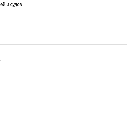
ей и судов
1