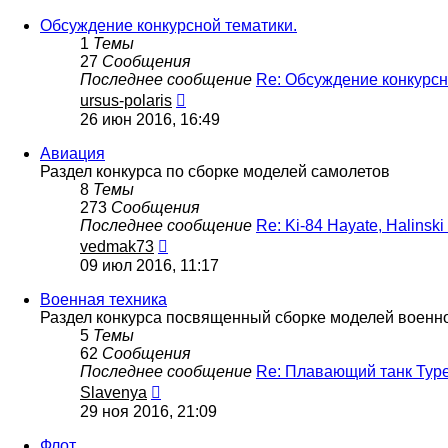
последнему
сообщению
Обсуждение конкурсной тематики.
1
Темы
27
Сообщения
Последнее сообщение
Re: Обсуждение конкурс
Перейти
ursus-polaris
к
26 июн 2016, 16:49
последнему
сообщению
Авиация
Раздел конкурса по сборке моделей самолетов
8
Темы
273
Сообщения
Последнее сообщение
Re: Ki-84 Hayate, Halinsk
Перейти
vedmak73
к
09 июл 2016, 11:17
последнему
сообщению
Военная техника
Раздел конкурса посвященный сборке моделей военн
5
Темы
62
Сообщения
Последнее сообщение
Re: Плавающий танк Typ
Перейти
Slavenya
к
29 ноя 2016, 21:09
последнему
сообщению
Флот