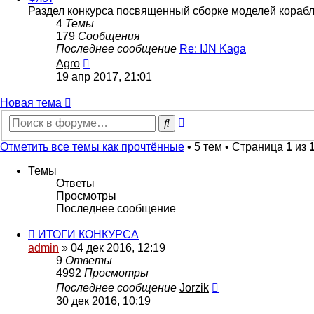
Раздел конкурса посвященный сборке моделей корабл
4
Темы
179
Сообщения
Последнее сообщение
Re: IJN Kaga
Перейти
Agro
к
19 апр 2017, 21:01
последнему
сообщению
Новая
Н
о
в
а
я
т
е
м
а
тема
Расширенный
Поиск
поиск
Отметить все темы как прочтённые
• 5 тем • Страница
1
из
Темы
Ответы
Просмотры
Последнее сообщение
ИТОГИ КОНКУРСА
admin
» 04 дек 2016, 12:19
9
Ответы
4992
Просмотры
Последнее сообщение
Jorzik
30 дек 2016, 10:19