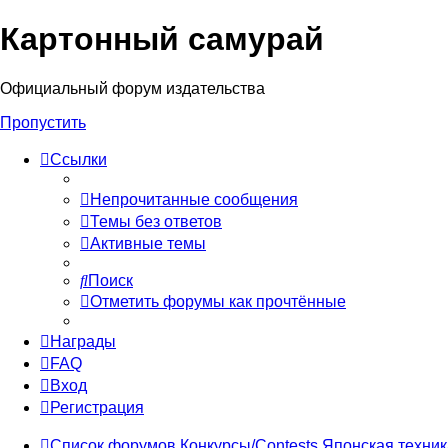
Картонный самурай
Регистрация
Официальный форум издательства
Пропустить
Ссылки
Непрочитанные сообщения
Темы без ответов
Активные темы
Поиск
Отметить форумы как прочтённые
Награды
FAQ
Вход
Р
е
г
и
с
т
р
а
ц
и
я
Список форумов
Конкурсы/Contests
Японская техник