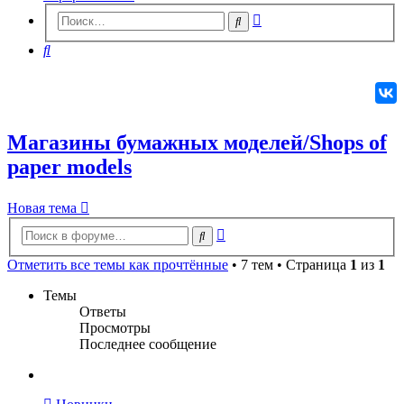
Расширенный
Поиск
поиск
Поиск
Магазины бумажных моделей/Shops of
paper models
Новая
Н
о
в
а
я
т
е
м
а
тема
Расширенный
Поиск
поиск
Отметить все темы как прочтённые
• 7 тем • Страница
1
из
1
Темы
Ответы
Просмотры
Последнее сообщение