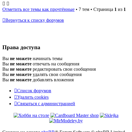
тема
Отметить все темы как прочтённые
• 7 тем • Страница
1
из
1
Вернуться к списку форумов
Права доступа
Вы
не можете
начинать темы
Вы
не можете
отвечать на сообщения
Вы
не можете
редактировать свои сообщения
Вы
не можете
удалять свои сообщения
Вы
не можете
добавлять вложения
Список форумов
Удалить cookies
Связаться
С
в
я
з
а
т
ь
с
я
с
а
д
м
и
н
и
с
т
р
а
ц
и
е
й
с
администрацией