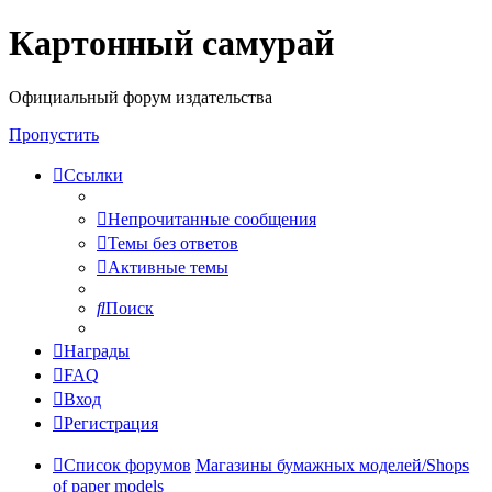
Картонный самурай
Регистрация
Официальный форум издательства
Пропустить
Ссылки
Непрочитанные сообщения
Темы без ответов
Активные темы
Поиск
Награды
FAQ
Вход
Р
е
г
и
с
т
р
а
ц
и
я
Список форумов
Магазины бумажных моделей/Shops
of paper models