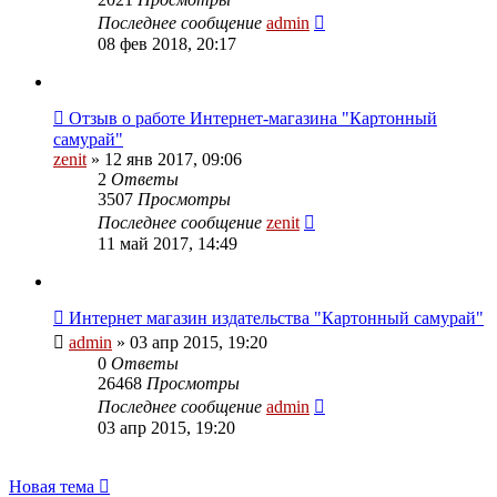
Последнее сообщение
admin
08 фев 2018, 20:17
Отзыв о работе Интернет-магазина "Картонный
самурай"
zenit
» 12 янв 2017, 09:06
2
Ответы
3507
Просмотры
Последнее сообщение
zenit
11 май 2017, 14:49
Интернет магазин издательства "Картонный самурай"
admin
» 03 апр 2015, 19:20
0
Ответы
26468
Просмотры
Последнее сообщение
admin
03 апр 2015, 19:20
Новая
Н
о
в
а
я
т
е
м
а