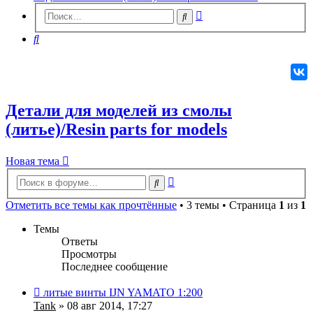
Расширенный
Поиск
поиск
Поиск
Детали для моделей из смолы
(литье)/Resin parts for models
Новая
Н
о
в
а
я
т
е
м
а
тема
Расширенный
Поиск
поиск
Отметить все темы как прочтённые
• 3 темы • Страница
1
из
1
Темы
Ответы
Просмотры
Последнее сообщение
литые винты IJN YAMATO 1:200
Tank
» 08 авг 2014, 17:27