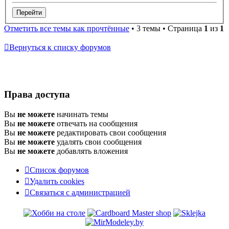
Отметить все темы как прочтённые
• 3 темы • Страница
1
из
1
Вернуться к списку форумов
Права доступа
Вы
не можете
начинать темы
Вы
не можете
отвечать на сообщения
Вы
не можете
редактировать свои сообщения
Вы
не можете
удалять свои сообщения
Вы
не можете
добавлять вложения
Список форумов
Удалить cookies
Связаться
С
в
я
з
а
т
ь
с
я
с
а
д
м
и
н
и
с
т
р
а
ц
и
е
й
с
администрацией