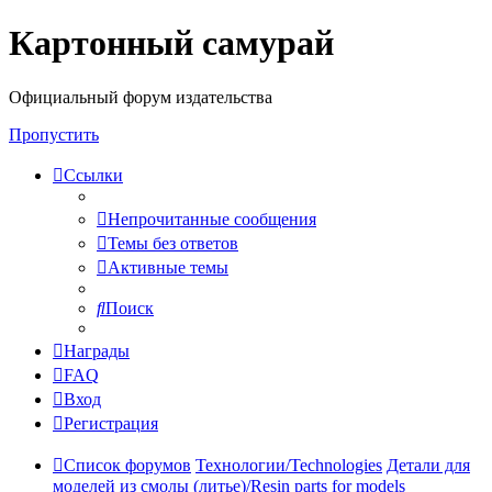
Картонный самурай
Регистрация
Официальный форум издательства
Пропустить
Ссылки
Непрочитанные сообщения
Темы без ответов
Активные темы
Поиск
Награды
FAQ
Вход
Р
е
г
и
с
т
р
а
ц
и
я
Список форумов
Технологии/Technologies
Детали для
моделей из смолы (литье)/Resin parts for models