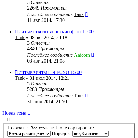
3
Ответы
22649
Просмотры
Последнее сообщение
Tank
11 авг 2014, 17:30
литые стволы японский флот 1:200
Tank
» 08 авг 2014, 20:18
3
Ответы
4840
Просмотры
Последнее сообщение
Anicorn
08 авг 2014, 21:08
литые винты IJN FUSO 1:200
Tank
» 31 июл 2014, 12:21
5
Ответы
5283
Просмотры
Последнее сообщение
Tank
31 июл 2014, 21:50
Новая
Н
о
в
а
я
т
е
м
а
тема
Показать:
Поле сортировки:
Порядок: