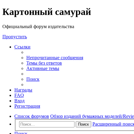
Регистрация
Картонный самурай
Официальный форум издательства
Пропустить
Ссылки
Непрочитанные сообщения
Темы без ответов
Активные темы
Поиск
Награды
FAQ
Вход
Р
е
г
и
с
т
р
а
ц
и
я
Список форумов
Обзор изданий бумажных моделей/Review 
Расширенный поис
Поиск
Поиск