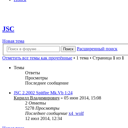
JSC
Новая
Н
о
в
а
я
т
е
м
а
тема
Расширенный поиск
Поиск
Отметить все темы как прочтённые
• 1 тема • Страница
1
из
1
Темы
Ответы
Просмотры
Последнее сообщение
JSC 2.2002 Spitfire Mk.Vb 1:24
Кирилл Владимирович
» 05 июн 2014, 15:08
2
Ответы
5278
Просмотры
Последнее сообщение
x4_wolf
12 июл 2014, 12:34