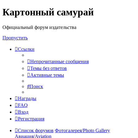
Картонный самурай
Регистрация
Официальный форум издательства
Пропустить
Ссылки
Непрочитанные сообщения
Темы без ответов
Активные темы
Поиск
Награды
FAQ
Вход
Р
е
г
и
с
т
р
а
ц
и
я
Список форумов
Фотогалерея/Photo Gallery
Авиация/Aviation