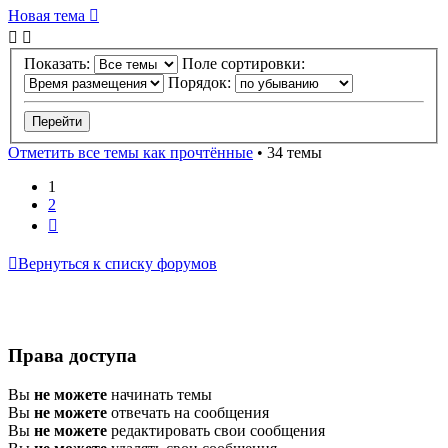
Новая
Н
о
в
а
я
т
е
м
а
тема
Показать:
Поле сортировки:
Порядок:
Отметить все темы как прочтённые
• 34 темы
1
2
След.
Вернуться к списку форумов
Права доступа
Вы
не можете
начинать темы
Вы
не можете
отвечать на сообщения
Вы
не можете
редактировать свои сообщения