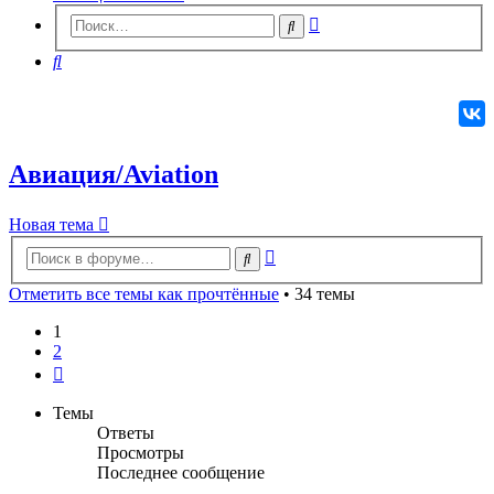
Расширенный
Поиск
поиск
Поиск
Авиация/Aviation
Новая
Н
о
в
а
я
т
е
м
а
тема
Расширенный
Поиск
поиск
Отметить все темы как прочтённые
• 34 темы
1
2
След.
Темы
Ответы
Просмотры
Последнее сообщение