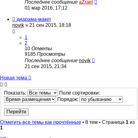
Последнее сообщение
aZrael
01 мар 2016, 17:12
диарама-макет
novik
» 21 сен 2015, 18:18
1
2
10
Ответы
9185
Просмотры
Последнее сообщение
novik
21 сен 2015, 21:34
Новая
Н
о
в
а
я
т
е
м
а
тема
Показать:
Поле сортировки:
Порядок:
Отметить все темы как прочтённые
• 8 тем • Страница
1
из
1