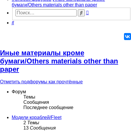
бумаги/Others materials other than paper
Расширенный
Поиск
поиск
Поиск
Иные материалы кроме
бумаги/Others materials other than
paper
Отметить подфорумы как прочтённые
Форум
Темы
Сообщения
Последнее сообщение
Модели кораблей/Fleet
2
Темы
13
Сообщения