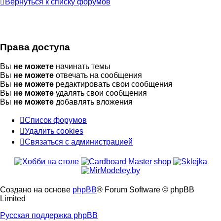
Вернуться к списку форумов
Права доступа
Вы
не можете
начинать темы
Вы
не можете
отвечать на сообщения
Вы
не можете
редактировать свои сообщения
Вы
не можете
удалять свои сообщения
Вы
не можете
добавлять вложения
Список форумов
Удалить cookies
Связаться
С
в
я
з
а
т
ь
с
я
с
а
д
м
и
н
и
с
т
р
а
ц
и
е
й
с
администрацией
Создано на основе
phpBB
® Forum Software © phpBB
Limited
Русская поддержка phpBB