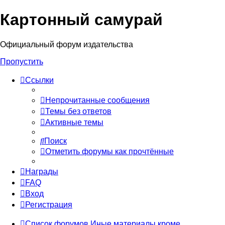
Картонный самурай
Регистрация
Официальный форум издательства
Пропустить
Ссылки
Непрочитанные сообщения
Темы без ответов
Активные темы
Поиск
Отметить форумы как прочтённые
Награды
FAQ
Вход
Р
е
г
и
с
т
р
а
ц
и
я
Список форумов
Иные материалы кроме