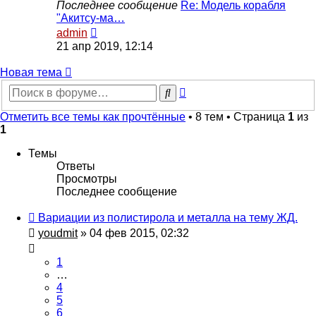
Последнее сообщение
Re: Модель корабля
"Акитсу-ма…
Перейти
admin
к
21 апр 2019, 12:14
последнему
сообщению
Новая
Н
о
в
а
я
т
е
м
а
тема
Расширенный
Поиск
поиск
Отметить все темы как прочтённые
• 8 тем • Страница
1
из
1
Темы
Ответы
Просмотры
Последнее сообщение
Вариации из полистирола и металла на тему ЖД.
youdmit
» 04 фев 2015, 02:32
1
…
4
5
6