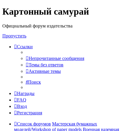
Картонный самурай
Регистрация
Официальный форум издательства
Пропустить
Ссылки
Непрочитанные сообщения
Темы без ответов
Активные темы
Поиск
Награды
FAQ
Вход
Р
е
г
и
с
т
р
а
ц
и
я
Список форумов
Мастерская бумажных
моделей/Workshop of paper models
Военная наземная