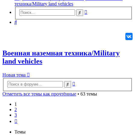
техника/Military land vehicles
Расширенный
Поиск
поиск
Поиск
Военная наземная техника/Military
land vehicles
Новая
Н
о
в
а
я
т
е
м
а
тема
Расширенный
Поиск
поиск
Отметить все темы как прочтённые
• 63 темы
1
2
3
След.
Темы