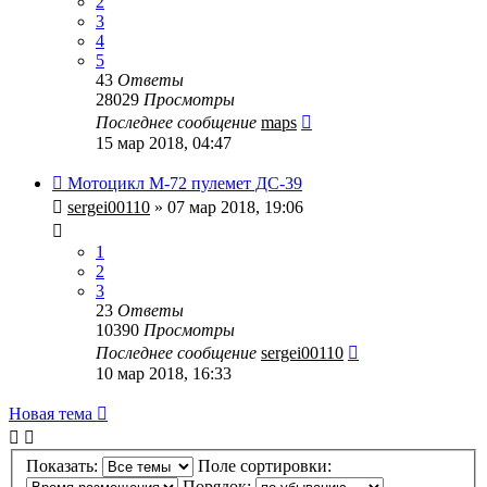
2
3
4
5
43
Ответы
28029
Просмотры
Последнее сообщение
maps
15 мар 2018, 04:47
Мотоцикл М-72 пулемет ДС-39
sergei00110
» 07 мар 2018, 19:06
1
2
3
23
Ответы
10390
Просмотры
Последнее сообщение
sergei00110
10 мар 2018, 16:33
Новая
Н
о
в
а
я
т
е
м
а
тема
Показать:
Поле сортировки:
Порядок: