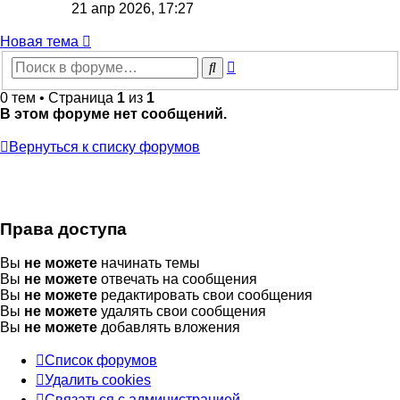
к
21 апр 2026, 17:27
последнему
сообщению
Новая
Н
о
в
а
я
т
е
м
а
тема
Расширенный
Поиск
поиск
0 тем • Страница
1
из
1
В этом форуме нет сообщений.
Вернуться к списку форумов
Права доступа
Вы
не можете
начинать темы
Вы
не можете
отвечать на сообщения
Вы
не можете
редактировать свои сообщения
Вы
не можете
удалять свои сообщения
Вы
не можете
добавлять вложения
Список форумов
Удалить cookies
Связаться
С
в
я
з
а
т
ь
с
я
с
а
д
м
и
н
и
с
т
р
а
ц
и
е
й