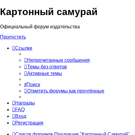
Картонный самурай
Регистрация
Официальный форум издательства
Пропустить
Ссылки
Непрочитанные сообщения
Темы без ответов
Активные темы
Поиск
Отметить форумы как прочтённые
Награды
FAQ
Вход
Р
е
г
и
с
т
р
а
ц
и
я
Список форумов
Продукция "Картонный Самурай"