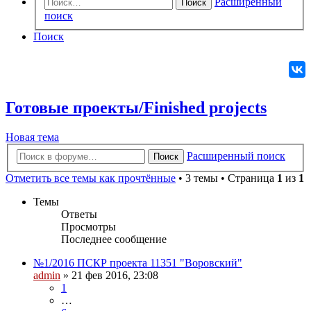
Расширенный
Поиск
поиск
Поиск
Готовые проекты/Finished projects
Новая
Н
о
в
а
я
т
е
м
а
тема
Расширенный поиск
Поиск
Отметить все темы как прочтённые
• 3 темы • Страница
1
из
1
Темы
Ответы
Просмотры
Последнее сообщение
№1/2016 ПСКР проекта 11351 "Воровский"
admin
» 21 фев 2016, 23:08
1
…