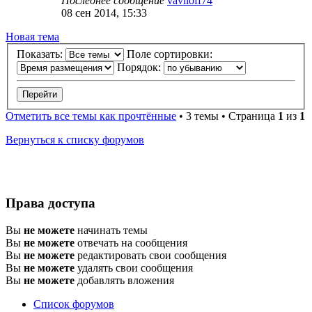
Последнее сообщение
vaviloff74
08 сен 2014, 15:33
Новая
Н
о
в
а
я
т
е
м
а
тема
Показать:
Поле сортировки:
Порядок:
Отметить все темы как прочтённые
• 3 темы • Страница
1
из
1
Вернуться к списку форумов
Права доступа
Вы
не можете
начинать темы
Вы
не можете
отвечать на сообщения
Вы
не можете
редактировать свои сообщения
Вы
не можете
удалять свои сообщения
Вы
не можете
добавлять вложения
Список форумов