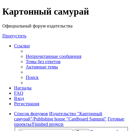
Регистрация
Картонный самурай
Официальный форум издательства
Пропустить
Ссылки
Непрочитанные сообщения
Темы без ответов
Активные темы
Поиск
Награды
FAQ
Вход
Р
е
г
и
с
т
р
а
ц
и
я
Список форумов
Издательство "Картонный
самурай"/Publishing house "Cardboard Samurai"
Готовые
проекты/Finished projects