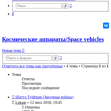
Расширенный
Поиск
поиск
Поиск
Космические аппараты/Space vehicles
Новая
Н
о
в
а
я
т
е
м
а
тема
Расширенный
Поиск
поиск
Отметить все темы как прочтённые
• 4 темы • Страница
1
из
1
Темы
Ответы
Просмотры
Последнее сообщение
Шаттл Tydirium (Звездные войны)
Leksar
» 12 июл 2018, 19:45
5
Ответы