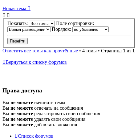
Новая
Н
о
в
а
я
т
е
м
а
тема
Показать:
Поле сортировки:
Порядок:
Отметить все темы как прочтённые
• 4 темы • Страница
1
из
1
Вернуться к списку форумов
Права доступа
Вы
не можете
начинать темы
Вы
не можете
отвечать на сообщения
Вы
не можете
редактировать свои сообщения
Вы
не можете
удалять свои сообщения
Вы
не можете
добавлять вложения
Список форумов