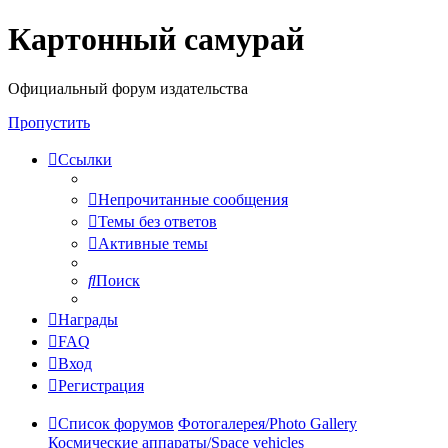
Картонный самурай
Регистрация
Официальный форум издательства
Пропустить
Ссылки
Непрочитанные сообщения
Темы без ответов
Активные темы
Поиск
Награды
FAQ
Вход
Р
е
г
и
с
т
р
а
ц
и
я
Список форумов
Фотогалерея/Photo Gallery
Космические аппараты/Space vehicles